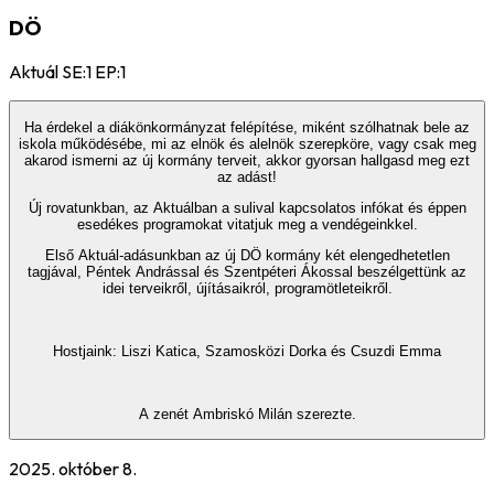
DÖ
Aktuál SE:1 EP:1
Ha érdekel a diákönkormányzat felépítése, miként szólhatnak bele az
iskola működésébe, mi az elnök és alelnök szerepköre, vagy csak meg
akarod ismerni az új kormány terveit, akkor gyorsan hallgasd meg ezt
az adást!
Új rovatunkban, az Aktuálban a sulival kapcsolatos infókat és éppen
esedékes programokat vitatjuk meg a vendégeinkkel.
Első Aktuál-adásunkban az új DÖ kormány két elengedhetetlen
tagjával, Péntek Andrással és Szentpéteri Ákossal beszélgettünk az
idei terveikről, újításaikról, programötleteikről.
Hostjaink: Liszi Katica, Szamosközi Dorka és Csuzdi Emma
A zenét Ambriskó Milán szerezte.
2025. október 8.