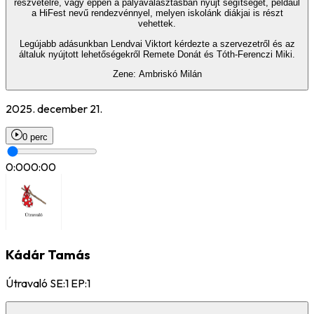
részvételre, vagy éppen a pályaválasztásban nyújt segítséget, például
a HiFest nevű rendezvénnyel, melyen iskolánk diákjai is részt
vehettek.
Legújabb adásunkban Lendvai Viktort kérdezte a szervezetről és az
általuk nyújtott lehetőségekről Remete Donát és Tóth-Ferenczi Miki.
Zene: Ambriskó Milán
2025. december 21.
0 perc
0:00
0:00
Kádár Tamás
Útravaló SE:1 EP:1