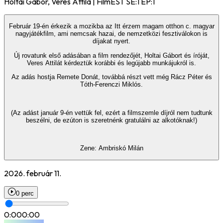
Holtai Gábor, Veres Attila | FilmEST SE:1 EP:1
Február 19-én érkezik a mozikba az Itt érzem magam otthon c. magyar
nagyjátékfilm, ami nemcsak hazai, de nemzetközi fesztiválokon is
díjakat nyert.
Új rovatunk első adásában a film rendezőjét, Holtai Gábort és íróját,
Veres Attilát kérdeztük korábbi és legújabb munkájukról is.
Az adás hostja Remete Donát, továbbá részt vett még Rácz Péter és
Tóth-Ferenczi Miklós.
(Az adást január 9-én vettük fel, ezért a filmszemle díjról nem tudtunk
beszélni, de ezúton is szeretnénk gratulálni az alkotóknak!)
Zene: Ambriskó Milán
2026. február 11.
0 perc
0:00
0:00