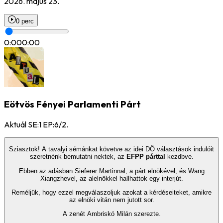
2026. május 23.
0 perc
0:00
0:00
Eötvös Fényei Parlamenti Párt
Aktuál SE:1 EP:6/2.
Sziasztok! A tavalyi sémánkat követve az idei DÖ választások indulóit
szeretnénk bemutatni nektek, az
EFPP párttal
kezdbve.
Ebben az adásban Sieferer Martinnal, a párt elnökével, és Wang
Xiangzhevel, az alelnökkel hallhattok egy interjút.
Reméljük, hogy ezzel megválaszoljuk azokat a kérdéseiteket, amikre
az elnöki vitán nem jutott sor.
A zenét Ambriskó Milán szerezte.