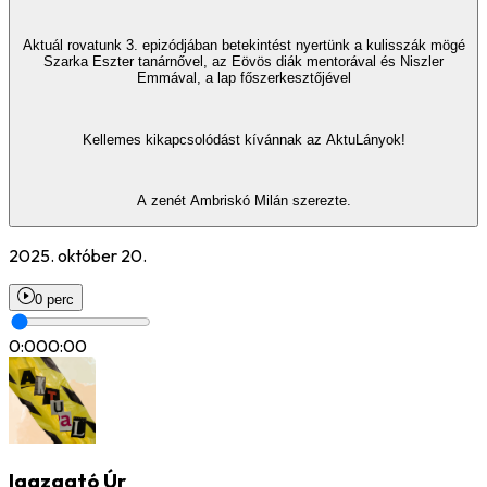
Aktuál rovatunk 3. epizódjában betekintést nyertünk a kulisszák mögé
Szarka Eszter tanárnővel, az Eövös diák mentorával és Niszler
Emmával, a lap főszerkesztőjével
Kellemes kikapcsolódást kívánnak az AktuLányok!
A zenét Ambriskó Milán szerezte.
2025. október 20.
0 perc
0:00
0:00
Igazgató Úr