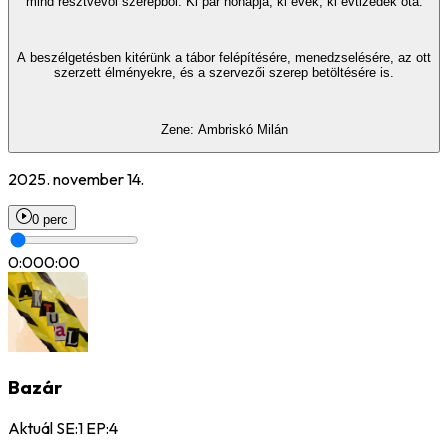
mind résztvevői szerepből. Ki pár hónapja, ki évek, ki évtizedek óta.
A beszélgetésben kitérünk a tábor felépítésére, menedzselésére, az ott
szerzett élményekre, és a szervezői szerep betöltésére is.
Zene: Ambriskó Milán
2025. november 14.
0 perc
0:00
0:00
Bazár
Aktuál SE:1 EP:4