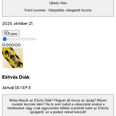
Ujhelyi Alex
Forró Levente - Utánpótlás válogatott focista
2025. október 21.
0 perc
0:00
0:00
Eötvös Diák
Aktuál SE:1 EP:3
Mióta létezik az E5vös Diák? Hogyan áll össze az újság? Milyen
rovatok lesznek idén? Ha te sem tudod a válaszokat ezekre a
kérdéseket vagy csak egyszerűen többet szeretnél tudni az Eötvös
újságáról, ez a podast neked készült!