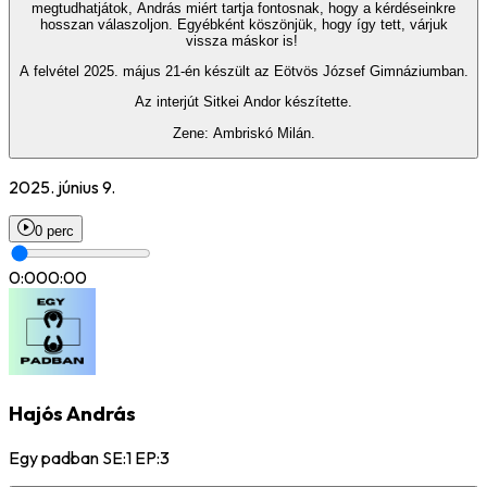
megtudhatjátok, András miért tartja fontosnak, hogy a kérdéseinkre
hosszan válaszoljon. Egyébként köszönjük, hogy így tett, várjuk
vissza máskor is!
A felvétel 2025. május 21-én készült az Eötvös József Gimnáziumban.
Az interjút Sitkei Andor készítette.
Zene: Ambriskó Milán.
2025. június 9.
0 perc
0:00
0:00
Hajós András
Egy padban SE:1 EP:3