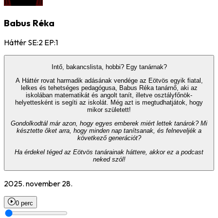
Babus Réka
Háttér SE:2 EP:1
Intő, bakancslista, hobbi? Egy tanárnak?
A Háttér rovat harmadik adásának vendége az Eötvös egyik fiatal,
lelkes és tehetséges pedagógusa, Babus Réka tanárnő, aki az
iskolában matematikát és angolt tanít, illetve osztályfőnök-
helyettesként is segíti az iskolát. Még azt is megtudhatjátok, hogy
mikor született!
Gondolkodtál már azon, hogy egyes emberek miért lettek tanárok? Mi
késztette őket arra, hogy minden nap tanítsanak, és felneveljék a
következő generációt?
Ha érdekel téged az Eötvös tanárainak háttere, akkor ez a podcast
neked szól!
2025. november 28.
0 perc