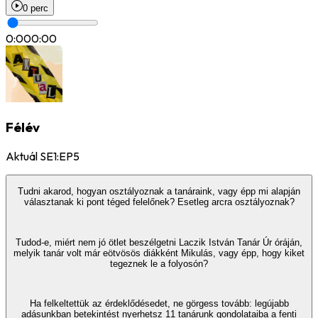
0 perc
0:00
0:00
Félév
Aktuál SE1:EP5
Tudni akarod, hogyan osztályoznak a tanáraink, vagy épp mi alapján
választanak ki pont téged felelőnek? Esetleg arcra osztályoznak?
Tudod-e, miért nem jó ötlet beszélgetni Laczik István Tanár Úr óráján,
melyik tanár volt már eötvösös diákként Mikulás, vagy épp, hogy kiket
tegeznek le a folyosón?
Ha felkeltettük az érdeklődésedet, ne görgess tovább: legújabb
adásunkban betekintést nyerhetsz 11 tanárunk gondolataiba a fenti