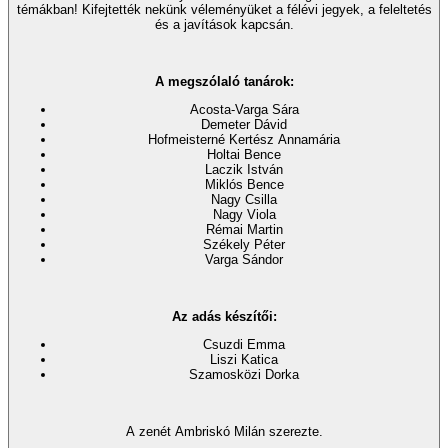
témákban! Kifejtették nekünk véleményüket a félévi jegyek, a feleltetés
és a javítások kapcsán.
A megszólaló tanárok:
Acosta-Varga Sára
Demeter Dávid
Hofmeisterné Kertész Annamária
Holtai Bence
Laczik István
Miklós Bence
Nagy Csilla
Nagy Viola
Rémai Martin
Székely Péter
Varga Sándor
Az adás készítői:
Csuzdi Emma
Liszi Katica
Szamosközi Dorka
A zenét Ambriskó Milán szerezte.