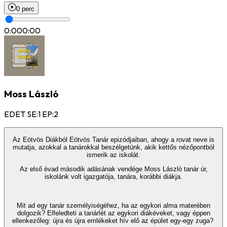
0 perc
0:00
0:00
Moss László
EDET SE:1 EP:2
Az Eötvös Diákból Eötvös Tanár epizódjaiban, ahogy a rovat neve is
mutatja, azokkal a tanárokkal beszélgetünk, akik kettős nézőpontból
ismerik az iskolát.
Az első évad második adásának vendége Moss László tanár úr,
iskolánk volt igazgatója, tanára, korábbi diákja.
Mit ad egy tanár személyiségéhez, ha az egykori alma materében
dolgozik? Elfeledteti a tanárlét az egykori diákéveket, vagy éppen
ellenkezőleg: újra és újra emlékeket hív elő az épület egy-egy zuga?