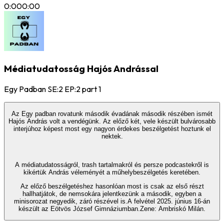
0:00
0:00
Médiatudatosság Hajós Andrással
Egy Padban SE:2 EP:2 part 1
Az Egy padban rovatunk második évadának második részében ismét
Hajós András volt a vendégünk. Az előző két, vele készült bulvárosabb
interjúhoz képest most egy nagyon érdekes beszélgetést hoztunk el
nektek.
A médiatudatosságról, trash tartalmakról és persze podcastekről is
kikértük András véleményét a műhelybeszélgetés keretében.
Az előző beszélgetéshez hasonlóan most is csak az első részt
hallhatjátok, de nemsokára jelentkezünk a második, egyben a
minisorozat negyedik, záró részével is.A felvétel 2025. június 16-án
készült az Eötvös József Gimnáziumban.Zene: Ambriskó Milán.