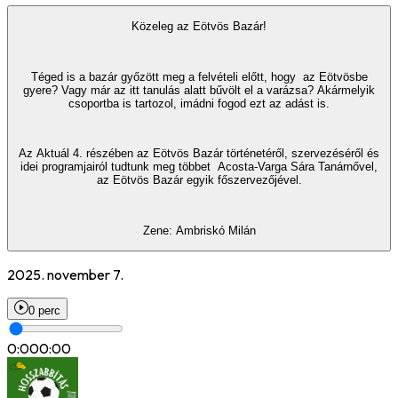
Közeleg az Eötvös Bazár!
Téged is a bazár győzött meg a felvételi előtt, hogy az Eötvösbe
gyere? Vagy már az itt tanulás alatt bűvölt el a varázsa? Akármelyik
csoportba is tartozol, imádni fogod ezt az adást is.
Az Aktuál 4. részében az Eötvös Bazár történetéről, szervezéséről és
idei programjairól tudtunk meg többet Acosta-Varga Sára Tanárnővel,
az Eötvös Bazár egyik főszervezőjével.
Zene: Ambriskó Milán
2025. november 7.
0 perc
0:00
0:00