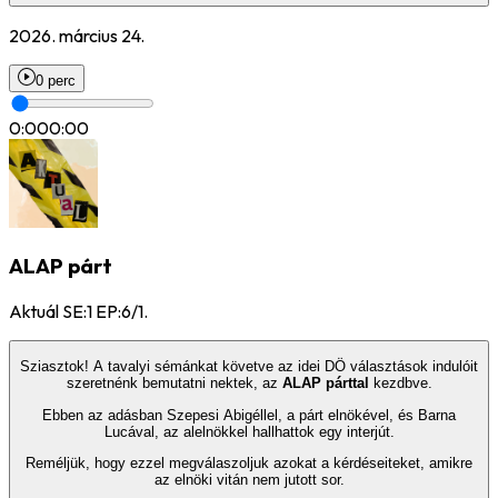
2026. március 24.
0 perc
0:00
0:00
ALAP párt
Aktuál SE:1 EP:6/1.
Sziasztok! A tavalyi sémánkat követve az idei DÖ választások indulóit
szeretnénk bemutatni nektek, az
ALAP párttal
kezdbve.
Ebben az adásban Szepesi Abigéllel, a párt elnökével, és Barna
Lucával, az alelnökkel hallhattok egy interjút.
Reméljük, hogy ezzel megválaszoljuk azokat a kérdéseiteket, amikre
az elnöki vitán nem jutott sor.