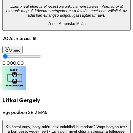
Ezen kívűl előre is elnézést kérünk, ha nem hiteles információkat
osztunk meg. A következményeket és a felelősséget nem vállaljuk az
adásban elhangzó dolgok igazságtartalmáért.
Zene: Ambriskó Milán
2026. március 18.
0 perc
0:00
0:00
Litkai Gergely
Egy padban SE:2 EP:5
Kíváncsi vagy, hogy miért lesz valakiből humorista? Vagy hogyan tesz
a környezet védelméért? És vajon mivel oldja a stresszt a fellépései