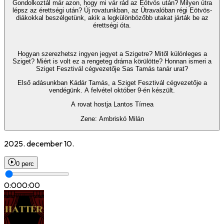
Gondolkoztál már azon, hogy mi vár rád az Eötvös után? Milyen útra
lépsz az érettségi után? Új rovatunkban, az Útravalóban régi Eötvös-
diákokkal beszélgetünk, akik a legkülönbözőbb utakat járták be az
érettségi óta.
Hogyan szerezhetsz ingyen jegyet a Szigetre? Mitől különleges a
Sziget? Miért is volt ez a rengeteg dráma körülötte? Honnan ismeri a
Sziget Fesztivál cégvezetője Sas Tamás tanár urat?
Első adásunkban Kádár Tamás, a Sziget Fesztivál cégvezetője a
vendégünk. A felvétel október 9-én készült.
A rovat hostja Lantos Tímea
Zene: Ambriskó Milán
2025. december 10.
0 perc
0:00
0:00