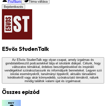
Profilom
Téma váltása
Bejelentkezés
E5vös StudenTalk
Az E5vös StudenTalk egy olyan csapat, amely izgalmas és
gondolatébresztő podcastekkel látja el iskolánk diákjait. Célunk, hogy
változatos témákkal, érdekes beszélgetésekkel és inspiráló
vendégekkel szórakoztassunk és informáljunk benneteket. Legyen szó
iskolai eseményekről, tanulmányi tippekről, aktuális társadalmi
kérdésekről vagy akár könnyedebb, szórakoztató témákról, nálunk
mindig találtok valami újat és izgalmasat.
Összes epizód