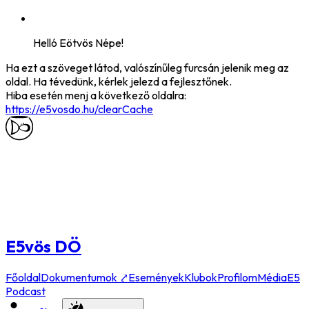
Helló
Eötvös Népe
!
Ha ezt a szöveget látod, valószínűleg furcsán jelenik meg az
oldal. Ha tévedünk, kérlek jelezd a fejlesztőnek.
Hiba esetén menj a következő oldalra:
https://e5vosdo.hu
/clearCache
E5vös DÖ
Főoldal
Dokumentumok ⤤
Események
Klubok
Profilom
Média
E5
Podcast