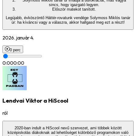
Solymoss Miklós tanár úr imádja a bürokráciát, más vágya
sincs, hogy igazgató legyen.
Először matekot tanított.
Legújabb, évköszöntő Háttér-rovatunk vendége Solymoss Miklós tanár
úr: ha kíváncsi vagy a válaszra, akkor hallgasd meg ezt a részt!
2026. január 4.
0 perc
0:00
0:00
Lendvai Viktor a HiScool
ról
2020-ban indult a HiScool nevű szervezet, ami többek között
középiskolás diákoknak ad lehetőséget különböző programokon való