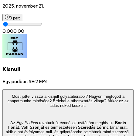
2025. november 21.
0 perc
0:00
0:00
Kisnull
Egy padban SE:2 EP:1
Most jöttél vissza a kisnull gólyatáborából? Nagyon megfogott a
csapatmunka minősége? Érdekel a táboroztatás világa? Akkor ez az
adás neked készült.
Az
Egy Padban
rovatunk új évadának nyitására meghívtuk
Bódis
Ilonát
,
Voll Szonját
és természetesen
Szeredás Lőrinc
tanár urat,
akik a hat évfolyamos null- és gólyatáborba belelátnak mind szervezői,