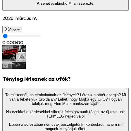
A zenét Ambriskó Milán szerezte.
2026. március 19.
0 perc
0:00
0:00
Tényleg léteznek az ufók?
Te mit tennél, ha elrabolnának az űrlények? Létezik a sötét energia? Mi
van a feketelyuk túloldalán? Lehet, hogy Majka egy UFO? Hogyan
találjuk meg Elon Musk bankszámláját?
Ha ezekkel a kérdésekkel sikerült felcsigáznunk téged, az új rovatunk
TÉNYLEG neked való!
Ebben a sorozatban nemcsak beszélgetünk konteókról, hanem mi
magunk is gyártjuk őket.