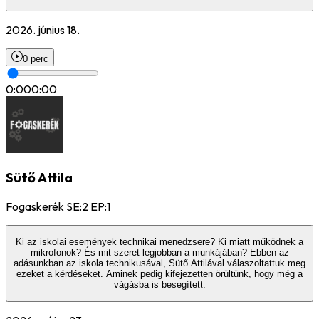
2026. június 18.
0 perc
0:00
0:00
Sütő Attila
Fogaskerék SE:2 EP:1
Ki az iskolai események technikai menedzsere? Ki miatt működnek a
mikrofonok? És mit szeret legjobban a munkájában? Ebben az
adásunkban az iskola technikusával, Sütő Attilával válaszoltattuk meg
ezeket a kérdéseket. Aminek pedig kifejezetten örültünk, hogy még a
vágásba is besegített.