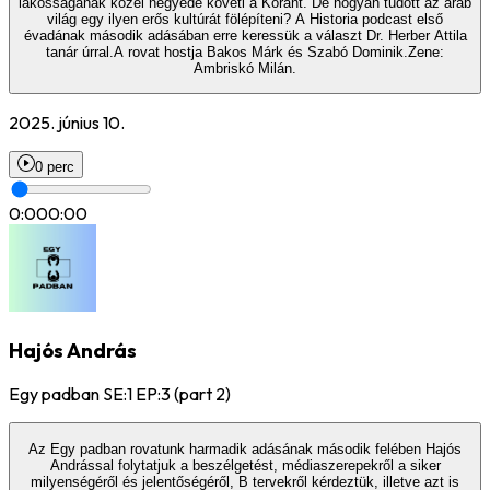
lakosságának közel negyede követi a Koránt. De hogyan tudott az arab
világ egy ilyen erős kultúrát fölépíteni? A Historia podcast első
évadának második adásában erre keressük a választ Dr. Herber Attila
tanár úrral.A rovat hostja Bakos Márk és Szabó Dominik.Zene:
Ambriskó Milán.
2025. június 10.
0 perc
0:00
0:00
Hajós András
Egy padban SE:1 EP:3 (part 2)
Az Egy padban rovatunk harmadik adásának második felében Hajós
Andrással folytatjuk a beszélgetést, médiaszerepekről a siker
milyenségéről és jelentőségéről, B tervekről kérdeztük, illetve azt is