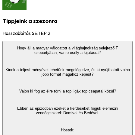
Tippjeink a szezonra
Hosszabbítás SE:1 EP:2
Hogy áll a magyar válogatott a világbajnokság selejtező F
csoportjában, van-e esély a kijutásra?
Kinek a teljesítményével lehetünk megelégedve, és ki nyújthatott volna
jobb formát magához képest?
Vajon ki fog az élre törni a top ligák top csapatai közül?
Ebben az epizódban ezeket a kérdéseket fogjuk elemezni
vendégeinkkel: Domival és Bedével.
Hostok: