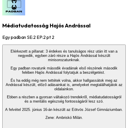
Médiatudatosság Hajós Andrással
Egy padban SE:2 EP:2 pt 2
Elérkezett a pillanat: 3 érdekes és tanulságos rész után itt van a
negyedik, egyben záró része a Hajós Andrással készült
minisorozatunknak.
Egy padban rovatunk második évadának első részének második
felében Hajós Andrással folytatjuk a beszélgetést.
És ha eddig még nem tettétek volna, akkor hallgassátok meg az
Andrással készült, előző adásainkat is, amelyeket megtalálhatjátok az
oldalainkon.
Ebben a részben a gyorsan váltakozó trendekről, médiatudatosságról
és a mentális egészség fontosságáról lesz szó.
A felvétel 2025. június 16-án készült az Eötvös József Gimnáziumban.
Zene: Ambriskó Milán.