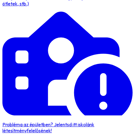
ötletek, stb.)
Probléma az épületben? Jelentsd itt iskolánk
létesítményfelelősének!