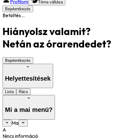
Profilom
Téma váltása
Bejelentkezés
Betöltés...
Hiányolsz valamit?
Netán az órarendedet?
Bejelentkezés
Helyettesítések
Lista
Rács
Mi a mai menü?
Ma
A
Nincs információ