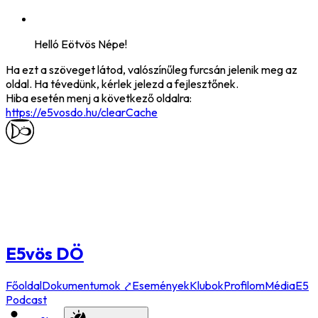
Helló
Eötvös Népe
!
Ha ezt a szöveget látod, valószínűleg furcsán jelenik meg az
oldal. Ha tévedünk, kérlek jelezd a fejlesztőnek.
Hiba esetén menj a következő oldalra:
https://e5vosdo.hu
/clearCache
E5vös DÖ
Főoldal
Dokumentumok ⤤
Események
Klubok
Profilom
Média
E5
Podcast