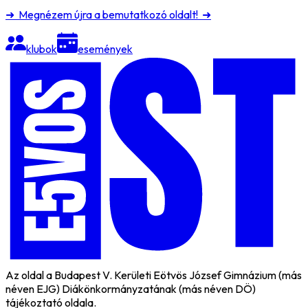
➜ Megnézem újra a bemutatkozó oldalt! ➜
klubok
események
Az oldal a Budapest V. Kerületi Eötvös József Gimnázium (más
néven EJG) Diákönkormányzatának (más néven DÖ)
tájékoztató oldala.