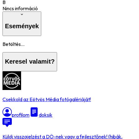
B
Nincs információ
Események
Betöltés...
Keresel valamit?
Csekkold az Eötvös Média fotógalériáját!
profilom
doksik
Küldj visszajelzést a DÖ-nek vagy a fejlesztőnek! (hibák,